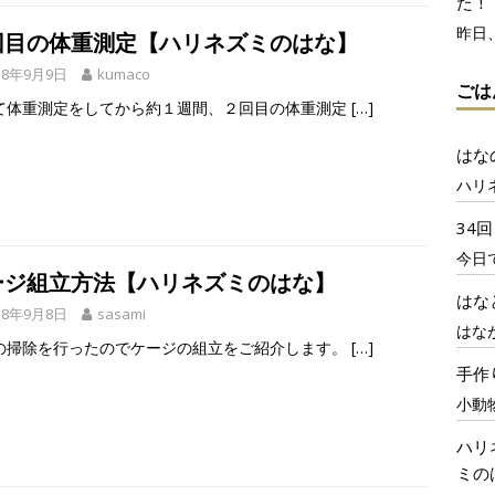
た！
昨日
回目の体重測定【ハリネズミのはな】
18年9月9日
kumaco
ごは
て体重測定をしてから約１週間、２回目の体重測定
[…]
はな
ハリ
34
今日
ージ組立方法【ハリネズミのはな】
はな
18年9月8日
sasami
はな
の掃除を行ったのでケージの組立をご紹介します。
[…]
手作
小動
ハリ
ミの