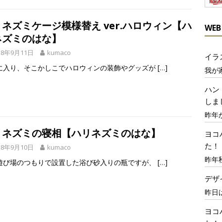
ネズミケージ模様替え ver.ハロウィン【ハ
WE
ネズミのはな】
18年9月11日
kumaco
イラ
に入り、そこかしこでハロウィンの装飾やグッズが
[…]
我が
ハン
しま
昨年
リネズミの寝相【ハリネズミのはな】
ヨコ
た！
18年9月10日
kumaco
昨年
遊び場のつもりで設置した浴び砂入りの瓶ですが、
[…]
デザ
昨日
ヨコ