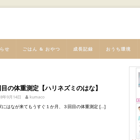
らせ
ごはん & おやつ
成長記録
おうち環境
回目の体重測定【ハリネズミのはな】
18年9月14日
kumaco
家にはなが来てもうすぐ１か月、３回目の体重測定
[…]