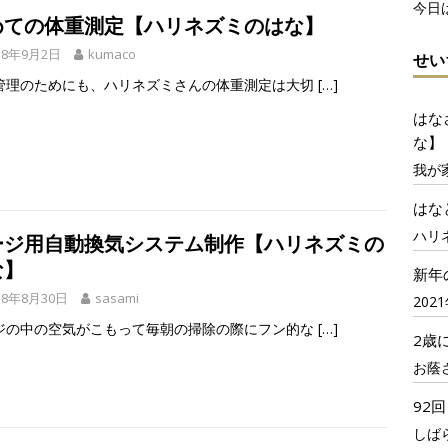
今日
めての体重測定【ハリネズミのはな】
18年9月2日
kumaco
せい
管理のためにも、ハリネズミさんの体重測定は大切
[…]
はな
な】
我が
はな
ハリ
ージ用自動換気システム制作【ハリネズミの
な】
新年
18年8月30日
sasami
20
ジの中の空気がこもって毎朝の掃除の際にフン的な
[…]
2歳
お蔭
92
しば