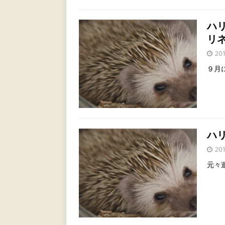
ハリ
リ
20
９月
ハ
20
元々