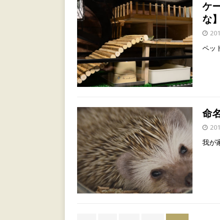
ケ
な
20
ペッ
命
20
我が