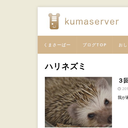
くまさーばー
ブログTOP
おし
ハリネズミ
３
20
我が