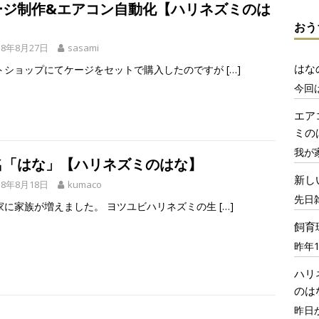
ージ制作&エアコン自動化【ハリネズミのは
】
おう
18年8月27日
sasami
はな
トショップにてケージをセットで購入したのですが
[…]
今回
エア
ミの
我が
名「はな」【ハリネズミのはな】
新し
18年8月18日
kumaco
先日
家に家族が増えました。 ヨツユビハリネズミの生
[…]
飼育
昨年
ハリ
のは
昨日