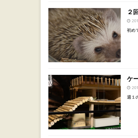
２
20
初め
ケ
20
週１