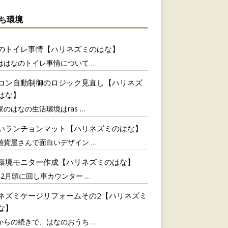
ち環境
のトイレ事情【ハリネズミのはな】
ははなのトイレ事情について
…
コン自動制御のロジック見直し【ハリネズ
はな】
家のはなの生活環境はras
…
いランチョンマット【ハリネズミのはな】
雑貨屋さんで面白いデザイン
…
環境モニター作成【ハリネズミのはな】
12月頭に回し車カウンター
…
ネズミケージリフォームその2【ハリネズミ
な】
からの続きで、はなのおうち
…