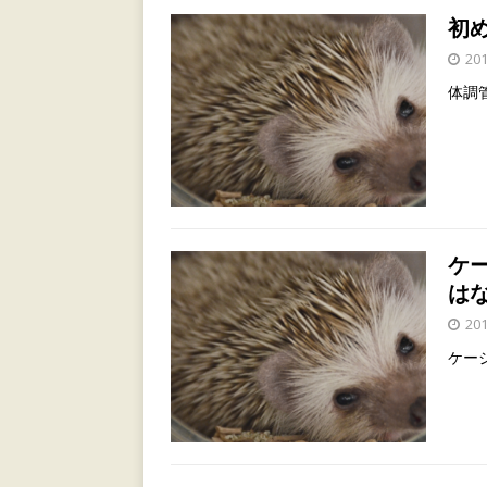
初
20
体調
ケ
は
20
ケー